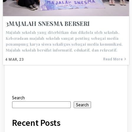
3MAJALAH SNESMA BERSERI
Majalah sekolah yang diterbitkan dan dikelola oleh sekolah.
Keberadaan majalah sekolah sangat penting sebagai media
penampung karya siswa sekaligus sebagai media komunikasi.
Majalah sekolah bersifat informatif, edukatif, dan rekreatif.
Read More
4
MAR, 23
Search
Search
Recent Posts