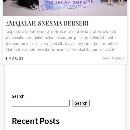
2MAJALAH SNESMA BERSERI
Majalah sekolah yang diterbitkan dan dikelola oleh sekolah.
Keberadaan majalah sekolah sangat penting sebagai media
penampung karya siswa sekaligus sebagai media komunikasi.
Majalah sekolah bersifat informatif, edukatif, dan rekreatif.
Read More
4
MAR, 23
Search
Search
Recent Posts