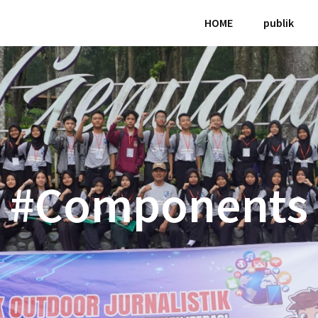
HOME
publik
#Components